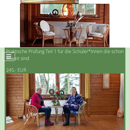
Erweitern der klientenzentrierten rhetorischen
Kompetenzen
Ganzheitliche Interventionen
Angewandte Psychologie und Ritualarbeit
Praktische Prüfung Teil 1 für die Schüler*Innen die schon
soweit sind
245,- EUR