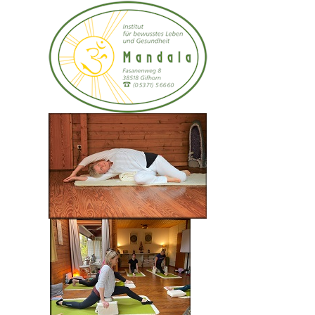
04. – 06. April 20
25
oder 16. – 18. Januar
20
26
Pflichtseminar 245,- EUR
Einfühlsame Fragen sind die Brücke zum Klienten
Ayurveda sagt: „Alles fließt durch die Erinnerungen“
Kommunikation im Yoga-Unterricht und im Yoga-
Coaching