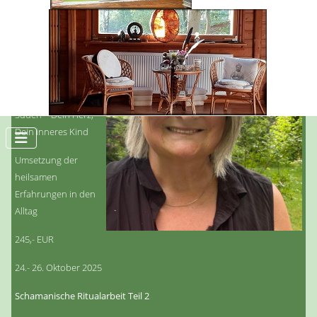
arbeiten lernen
Trommelreise in den
Norden – Dein Wille
und Durchsetzung
Trommelreise in den
Süden – Dein Herz,
Dein inneres Kind
Umsetzung der
heilsamen
Erfahrungen in den
Alltag
245,- EUR
24.- 26. Oktober 2025
Schamanische Ritualarbeit Teil 2