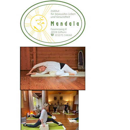
– 31. August 2025
Schamanische Ritualarbeit Teil 1
Erschaffe deine glückliche Gegenwart
Theoretische Einführung in schamanische Ritualarbeit
Finde Dein Krafttier - Trommelreise
Mit dem Krafttier