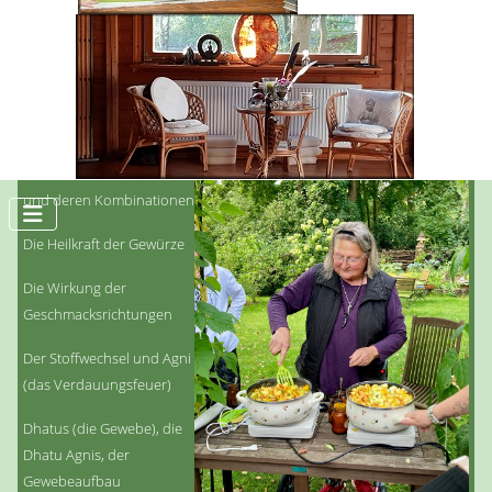
23. – 25. Mai 2025 Ayurveda Basisstudium Teil 1
Auswahlseminar 245,-EUR
Die Mahabuthas – die 5 Elemente aus denen die Schöpfung
besteht
Basisstudium der Doshas
und deren Kombinationen
Die Heilkraft der Gewürze
Die Wirkung der
Geschmacksrichtungen
Der Stoffwechsel und Agni
(das Verdauungsfeuer)
Dhatus (die Gewebe), die
Dhatu Agnis, der
Gewebeaufbau