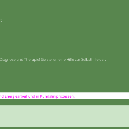
st
gnose und Therapie! Sie stellen eine Hilfe zur Selbsthilfe dar.
nd Energiearbeit und in Kundaliniprozessen.