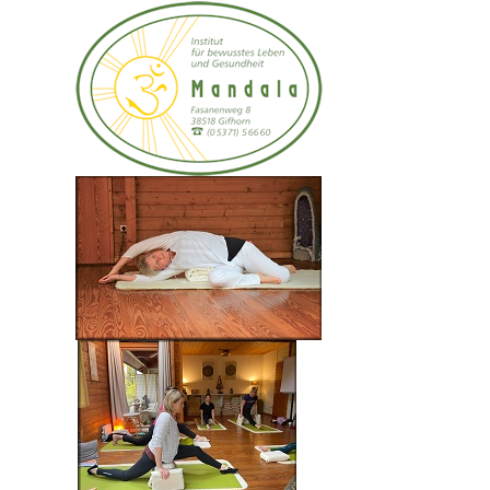
Traditionelles Reiki System in der 7.
Generation nach Dr. Usui
Die Ausbilderin: Christa-Maria Gerigk und Team
Dr. Usui; Dr. Hayashi; Frau Takata; Phyllis
Furumoto;
Brigitte Müller; Walter Lübeck;