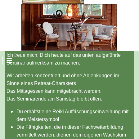
Konzipiert für
alle Interessierte ab dem 2. Grad Re
iki
und
Reiki-Meister*innen, Reiki-Lehrer*innen,
Ich freue mich, Dich heute auf das unten aufgeführte
Seminar aufmerksam zu machen.
Wir arbeiten konzentriert und ohne Ablenkungen im
Sinne eines Retreat-Charakters
Das Mittagessen kann mitgebracht werden.
Das Seminarende am Samstag bleibt offen.
Du erhältst eine Reiki Auffrischungseinweihung mit
dem Meistersymbol
Die Fähigkeiten, die in dieser Fachweiterbildung
vermittelt werden, dienen dem eigenen Wachstum