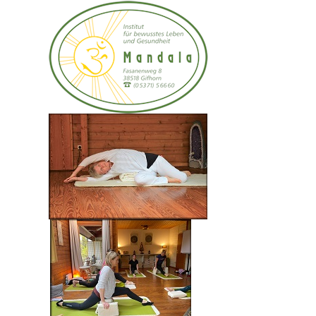
03.– 05. Oktober 2025 oder 06. – 08. November
2026
Psyche und Soma aus ganzheitlicher Sicht
Wenn sich die leise Stimme deines inneren der lauten
Sprache deines Körpers bedient – die Entstehung von
Schmerz aus der geistigen Sicht
Ursache