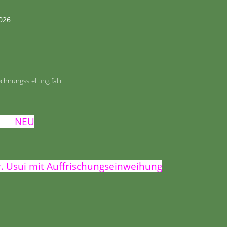
026
hnungsstellung fälli
NEU
r. Usui mit Auffrischungseinweihung